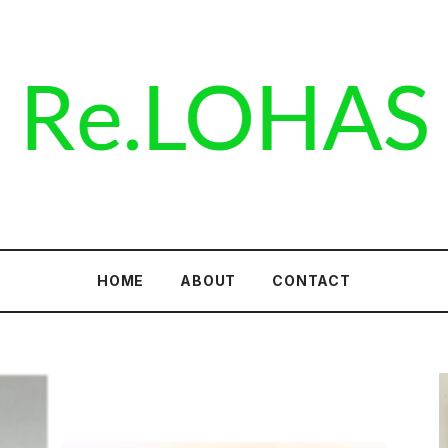
HOME
ABOUT
CONTACT